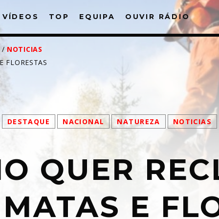
VÍDEOS
TOP
EQUIPA
OUVIR RÁDIO
/
NOTICIAS
E FLORESTAS
PARTILHAR:
DESTAQUE
NACIONAL
NATUREZA
NOTICIAS
witter
Facebook
Pinterest
What
O QUER REC
 MATAS E FL