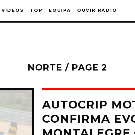
VÍDEOS
TOP
EQUIPA
OUVIR RÁDIO
NORTE / PAGE 2
PARTILHAR:
witter
Facebook
Pinterest
What
AUTOCRIP MO
CONFIRMA EV
MONTALEGRE 