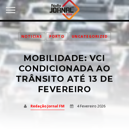
NOTICIAS
PORTO
UNCATEGORIZED
MOBILIDADE: VCI
PARTILHAR:
CONDICIONADA AO
TRÂNSITO ATÉ 13 DE
FEVEREIRO
Twitter
Facebook
Redação Jornal FM
4 Fevereiro 2026
Pinterest