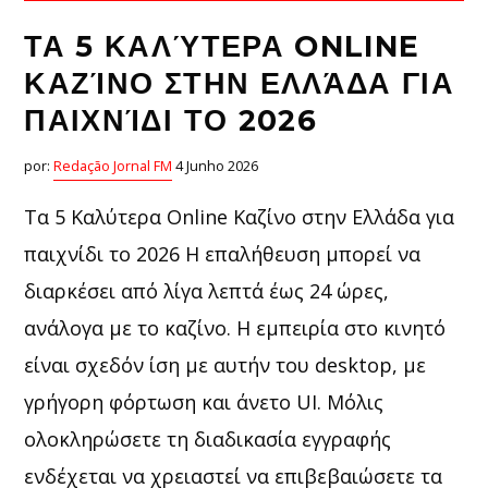
ΤΑ 5 ΚΑΛΎΤΕΡΑ ONLINE
ΚΑΖΊΝΟ ΣΤΗΝ ΕΛΛΆΔΑ ΓΙΑ
ΠΑΙΧΝΊΔΙ ΤΟ 2026
por:
Redação Jornal FM
4 Junho 2026
Τα 5 Καλύτερα Online Καζίνο στην Ελλάδα για
παιχνίδι το 2026 Η επαλήθευση μπορεί να
διαρκέσει από λίγα λεπτά έως 24 ώρες,
ανάλογα με το καζίνο. Η εμπειρία στο κινητό
είναι σχεδόν ίση με αυτήν του desktop, με
γρήγορη φόρτωση και άνετο UI. Μόλις
ολοκληρώσετε τη διαδικασία εγγραφής
ενδέχεται να χρειαστεί να επιβεβαιώσετε τα