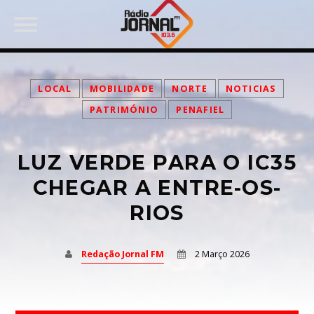
LOCAL
MOBILIDADE
NORTE
NOTICIAS
PATRIMÓNIO
PENAFIEL
PARTILHAR:
LUZ VERDE PARA O IC35
CHEGAR A ENTRE-OS-
RIOS
Twitter
Redação Jornal FM
2 Março 2026
Facebook
Pinterest