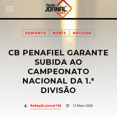
DESPORTO
NORTE
NOTICIAS
CB PENAFIEL GARANTE
PARTILHAR:
SUBIDA AO
CAMPEONATO
NACIONAL DA 1.ª
Twitter
DIVISÃO
Facebook
Redação Jornal FM
11 Maio 2026
Pinterest