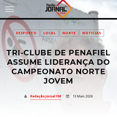
DESPORTO
LOCAL
NORTE
NOTICIAS
TRI-CLUBE DE PENAFIEL
PARTILHAR:
ASSUME LIDERANÇA DO
CAMPEONATO NORTE
JOVEM
Twitter
Facebook
Redação Jornal FM
13 Maio 2026
Pinterest