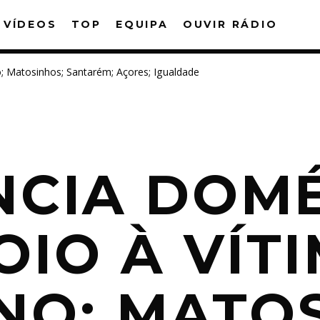
VÍDEOS
TOP
EQUIPA
OUVIR RÁDIO
o; Matosinhos; Santarém; Açores; Igualdade
PARTILHAR:
NCIA DOMÉ
witter
Facebook
Pinterest
What
OIO À VÍTI
NO; MATOS