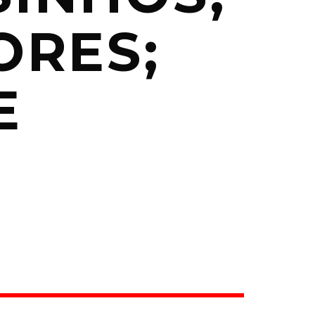
ORES;
E