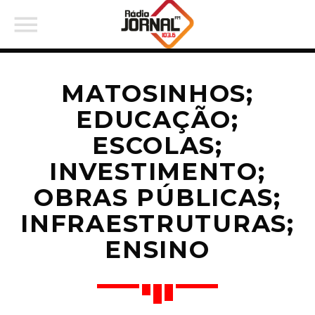
MATOSINHOS;
EDUCAÇÃO;
ESCOLAS;
PARTILHAR:
INVESTIMENTO;
OBRAS PÚBLICAS;
Twitter
INFRAESTRUTURAS;
ENSINO
Facebook
Pinterest