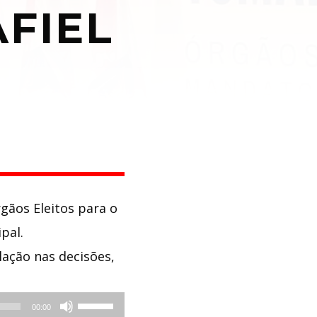
FIEL
gãos Eleitos para o
pal.
ação nas decisões,
Use
00:00