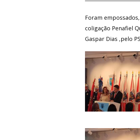
de
áudio
Foram empossados, 
coligação Penafiel Q
Gaspar Dias ,pelo PS