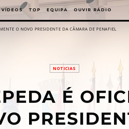
VÍDEOS
TOP
EQUIPA
OUVIR RÁDIO
LMENTE O NOVO PRESIDENTE DA CÂMARA DE PENAFIEL
PARTILHAR:
NOTICIAS
PEDA É OFI
witter
Facebook
Pinterest
What
VO PRESIDEN