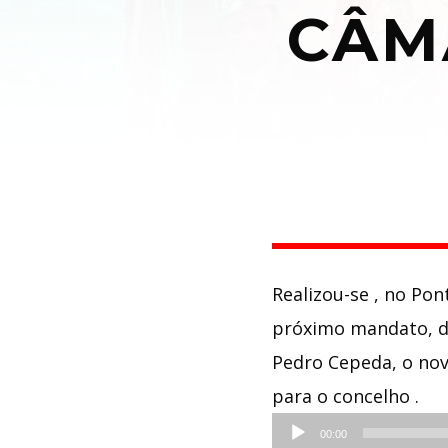
CÂM
Realizou-se , no Po
próximo mandato, da
Pedro Cepeda, o nov
para o concelho .
Reprodutor
00:00