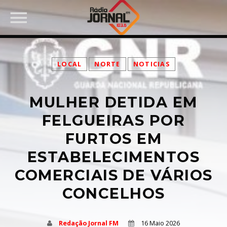
LOCAL
NORTE
NOTICIAS
MULHER DETIDA EM
PARTILHAR:
FELGUEIRAS POR
FURTOS EM
ESTABELECIMENTOS
Twitter
COMERCIAIS DE VÁRIOS
Facebook
CONCELHOS
Pinterest
Redação Jornal FM
16 Maio 2026