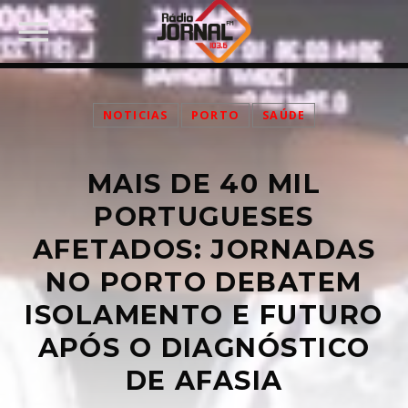
NOTICIAS
PORTO
SAÚDE
MAIS DE 40 MIL
PARTILHAR:
PORTUGUESES
AFETADOS: JORNADAS
NO PORTO DEBATEM
Twitter
ISOLAMENTO E FUTURO
Facebook
APÓS O DIAGNÓSTICO
DE AFASIA
Pinterest