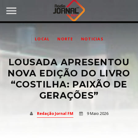
LOCAL
NORTE
NOTICIAS
LOUSADA APRESENTOU
PARTILHAR:
NOVA EDIÇÃO DO LIVRO
“COSTILHA: PAIXÃO DE
GERAÇÕES”
Twitter
Facebook
Redação Jornal FM
9 Maio 2026
Pinterest