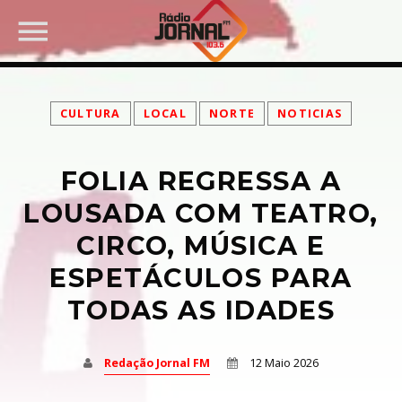
CULTURA
LOCAL
NORTE
NOTICIAS
FOLIA REGRESSA A
PARTILHAR:
LOUSADA COM TEATRO,
CIRCO, MÚSICA E
ESPETÁCULOS PARA
Twitter
TODAS AS IDADES
Facebook
Redação Jornal FM
12 Maio 2026
Pinterest