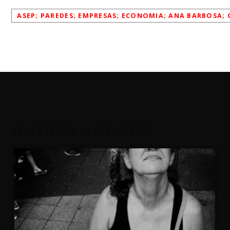
ASEP; PAREDES; EMPRESAS; ECONOMIA; ANA BARBOSA;
OUTROS ARTIGOS