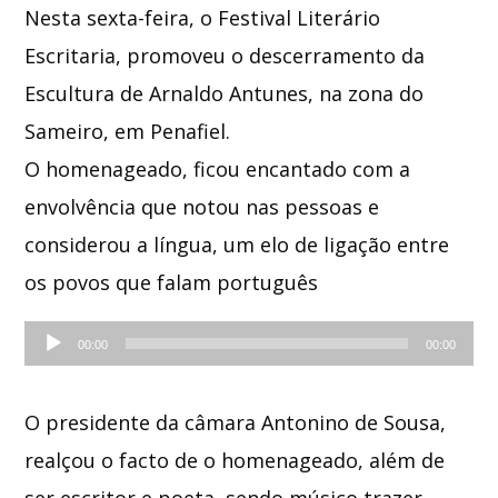
Nesta sexta-feira, o Festival Literário
Escritaria, promoveu o descerramento da
Whatsapp
Escultura de Arnaldo Antunes, na zona do
Sameiro, em Penafiel.
O homenageado, ficou encantado com a
envolvência que notou nas pessoas e
considerou a língua, um elo de ligação entre
os povos que falam português
Reprodutor
00:00
00:00
de
áudio
O presidente da câmara Antonino de Sousa,
realçou o facto de o homenageado, além de
ser escritor e poeta ,sendo músico trazer