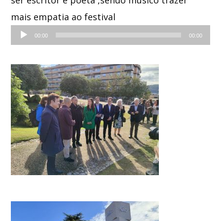
mais empatia ao festival
Reprodutor
00:00
00:00
de
áudio