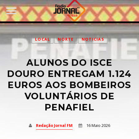
LOCAL
NORTE
NOTICIAS
ALUNOS DO ISCE
PARTILHAR:
DOURO ENTREGAM 1.124
EUROS AOS BOMBEIROS
VOLUNTÁRIOS DE
Twitter
PENAFIEL
Facebook
Redação Jornal FM
16 Maio 2026
Pinterest