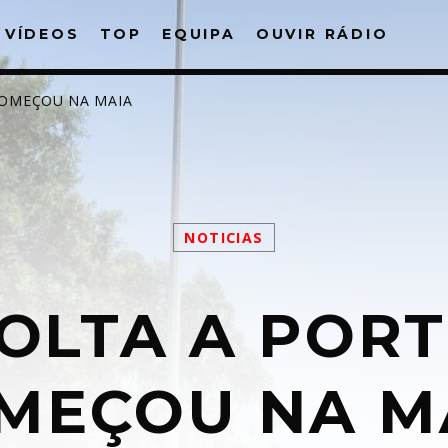
VÍDEOS
TOP
EQUIPA
OUVIR RÁDIO
COMEÇOU NA MAIA
PARTILHAR:
NOTICIAS
VOLTA A POR
witter
Facebook
Pinterest
What
MEÇOU NA M