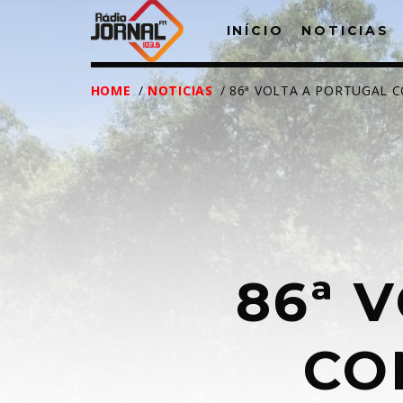
INÍCIO
NOTICIAS
HOME
/
NOTICIAS
/ 86ª VOLTA A PORTUGAL 
86ª 
T
CO